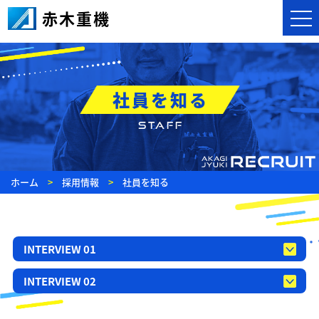
赤木重機
togg
navi
社員を知る
STAFF
ホーム
>
採用情報
>
社員を知る
INTERVIEW 01
INTERVIEW 02